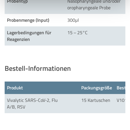
Probentyp
Nasopharyngeale und/​oder
oropharyngeale Probe
Probenmenge (Input)
300
µl
Lagerbedingungen für
15
–
25
°C
Reagenzien
Bestell-Informationen
Produkt
Packungsgröße
Beste
Vivalytic SARS-CoV‑
2
, Flu
15
Kartuschen
V
1017
A/B,
RSV