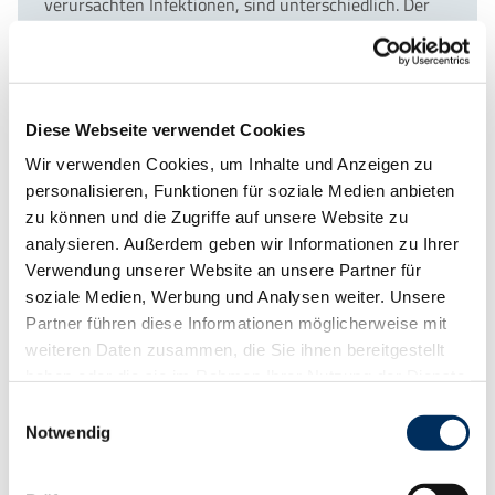
verursachten Infektionen, sind unterschiedlich. Der
Vivalytic SARS-CoV‑
2
DT
, Flu A/B,
RSV
Test detektiert
und unterscheidet zwischen diesen Nukleinsäuren
der Viren und unterstützt somit die Diagnose und
nachfolgende erregerspezifische Behandlung.
Diese Webseite verwendet Cookies
Wir verwenden Cookies, um Inhalte und Anzeigen zu
personalisieren, Funktionen für soziale Medien anbieten
zu können und die Zugriffe auf unsere Website zu
Das SARS-Coronavirus‑
2
(SARS-CoV‑
2
), Influenza (Flu A/B)
analysieren. Außerdem geben wir Informationen zu Ihrer
und das Respiratory-Syncytial-Virus (
RSV
) sind
Verwendung unserer Website an unsere Partner für
Erkrankungen der Atemwege, deren klinische Symptome
soziale Medien, Werbung und Analysen weiter. Unsere
sich überschneiden können. Aus diesem Grund ist einer
Partner führen diese Informationen möglicherweise mit
Differenzierung der Erreger erforderlich. Mit dem SARS-
weiteren Daten zusammen, die Sie ihnen bereitgestellt
CoV‑
2
, Flu A/B,
RSV
Test ist eine Unterscheidung der Erreger
haben oder die sie im Rahmen Ihrer Nutzung der Dienste
und eine indiviudelle Behandlung möglich.
gesammelt haben.
Einwilligungsauswahl
Notwendig
Jedes Jahr sind unzählige Menschen von den Symptomen
von SARS-CoV‑
2
, Influenza und
RSV
betroffen. Die hohe
Belastung zeigt, wie wichtig eine schnelle Detektion und